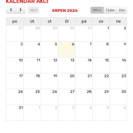
KALENDÁŘ AKCÍ
SRPEN 2026
Nyní
Měsíc
Týden
Den
po
út
st
čt
pá
so
ne
27
28
29
30
31
1
2
3
4
5
6
7
8
9
10
11
12
13
14
15
16
17
18
19
20
21
22
23
24
25
26
27
28
29
30
31
1
2
3
4
5
6