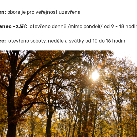
en:
obora je pro veřejnost uzavřena
enec - září:
otevřeno denně /mimo pondělí/ od 9 - 18 hodi
ec:
otevřeno soboty, neděle a svátky od 10 do 16 hodin