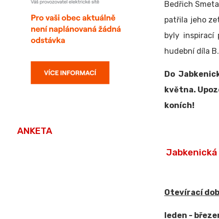
Bedřich Smetan
patřila jeho ze
byly inspirac
hudební díla B
Do Jabkenick
května. Upozo
koních!
ANKETA
Jabkenická 
Otevírací dob
leden - březe