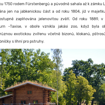
ku 1750 rodem Fürstenbergů a původně sahala až k zámku L
ána jen na jabkenickou část a od roku 1804, již v majetk
ostupně zaplňována jelenovitou zvěří. Od roku 1889, v
urn -Taxise, v oboře vznikla jakási zoo, když byla o
různou exotickou zvířenu včetně bizonů, klokanů, pštros
bníčky s líhní pro pstruhy.