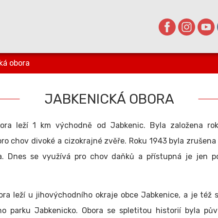
ká obora
JABKENICKÁ OBORA
ora leží 1 km východně od Jabkenic. Byla založena ro
ro chov divoké a cizokrajné zvěře. Roku 1943 byla zrušena
. Dnes se využívá pro chov daňků a přístupná je jen 
ra leží u jihovýchodního okraje obce Jabkenice, a je též s
ho parku Jabkenicko. Obora se spletitou historií byla pů