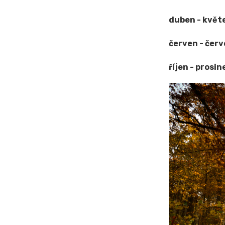
duben - květ
červen -
červ
říjen - prosin