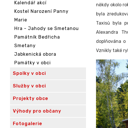
Kalendář akcí
někdy okolo ro
Kostel Narození Panny
byla zredukov
Marie
Taxisů byla p
Hra - Jahody se Smetanou
Alexandra Th
Památník Bedřicha
doplňována o 
Smetany
Vznikly také ry
Jabkenická obora
Památky v obci
Spolky v obci
Služby v obci
Projekty obce
Výhody pro občany
Fotogalerie