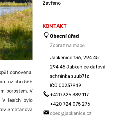
Zavřeno
KONTAKT
Obecní úřad
Zobraz na mapě
Jabkenice 136, 294 45
294 45 Jabkenice datová
 opět obnovena,
schránka suub7tz
ímá rozlohu 566
IČO
00237949
ým porostem. V
+420 326 389 117
 V lesích bylo
+420 724 075 276
ázev Smetanova
obec@jabkenice.cz