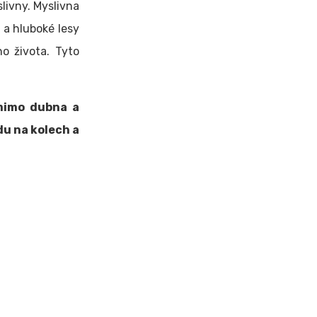
livny. Myslivna
e a hluboké lesy
o života. Tyto
 mimo dubna a
u na kolech a