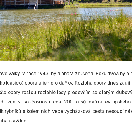
vé války, v roce 1943, byla obora zrušena. Roku 1963 byla
jako klasická obora a jen pro daňky. Rozloha obory dnes zauj
oše obory rostou rozlehlé lesy především se starým dubov
ch žije v současnosti cca 200 kusů daňka evropského.
lik rybníků a kolem nich vede vycházková cesta nesoucí n
uhá asi 3 km.