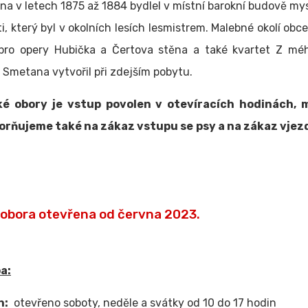
a v letech 1875 až 1884 bydlel v místní barokní budově mys
ti, který byl v okolních lesích lesmistrem. Malebné okolí obc
í pro opery Hubička a Čertova stěna a také kvartet Z méh
. Smetana vytvořil při zdejším pobytu.
é obory je vstup povolen v otevíracích hodinách,
rňujeme také na zákaz vstupu se psy a na zákaz vjezd
obora otevřena od června 2023.
a:
n:
otevřeno soboty, neděle a svátky od 10 do 17 hodin