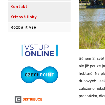
Kontakt
Krizové linky
Rozbalit vše
Během 2. světo
ale již pouze 
hektarů. Na pl
dubových lesí
založeno něko
procházka, dlo