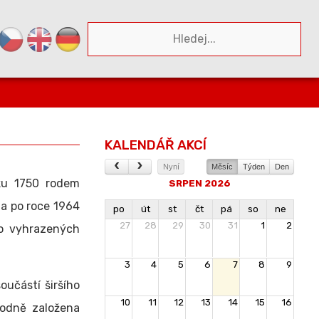
KALENDÁŘ AKCÍ
Nyní
Měsíc
Týden
Den
ku 1750 rodem
SRPEN 2026
 a po roce 1964
po
út
st
čt
pá
so
ne
27
28
29
30
31
1
2
po vyhrazených
3
4
5
6
7
8
9
oučástí širšího
10
11
12
13
14
15
16
vodně založena