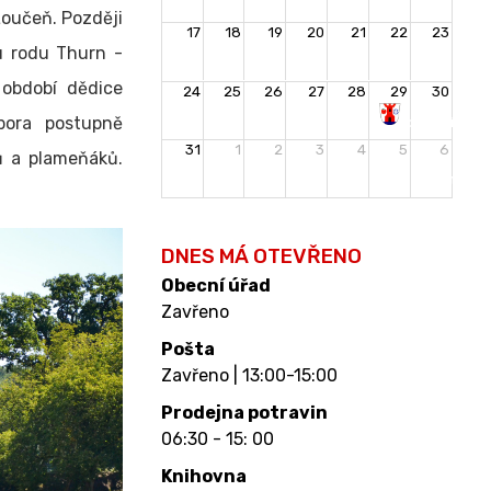
oučeň. Později
17
18
19
20
21
22
23
u rodu Thurn -
 období dědice
24
25
26
27
28
29
30
bora postupně
Rozloučení
31
1
2
3
4
5
6
s
ů a plameňáků.
prázdninami
DNES MÁ OTEVŘENO
Obecní úřad
Zavřeno
Pošta
Zavřeno | 13:00-15:00
Prodejna potravin
06:30 - 15: 00
Knihovna