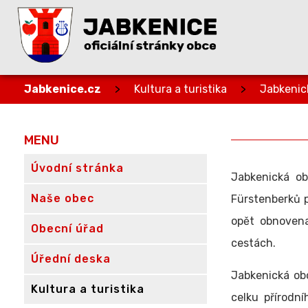
Jabkenice.cz
>
Kultura a turistika
>
Jabkenic
MENU
Úvodní stránka
Jabkenická ob
Naše obec
Fürstenberků p
opět obnovena
Obecní úřad
cestách.
Úřední deska
Jabkenická obo
Kultura a turistika
celku přírodní