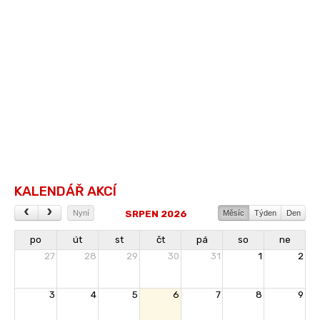
KALENDÁŘ AKCÍ
SRPEN 2026
Nyní
Měsíc
Týden
Den
po
út
st
čt
pá
so
ne
27
28
29
30
31
1
2
3
4
5
6
7
8
9