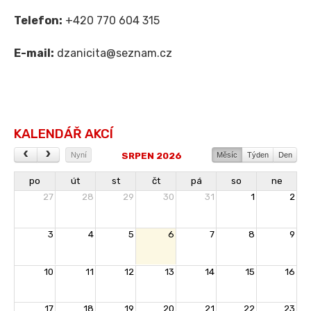
Telefon:
+420 770 604 315
E-mail:
dzanicita@seznam.cz
KALENDÁŘ AKCÍ
SRPEN 2026
Nyní
Měsíc
Týden
Den
po
út
st
čt
pá
so
ne
27
28
29
30
31
1
2
3
4
5
6
7
8
9
10
11
12
13
14
15
16
17
18
19
20
21
22
23