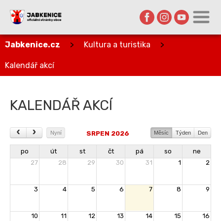
Jabkenice.cz
>
Kultura a turistika
>
Kalendář akcí
KALENDÁŘ AKCÍ
SRPEN 2026
Nyní
Měsíc
Týden
Den
po
út
st
čt
pá
so
ne
27
28
29
30
31
1
2
3
4
5
6
7
8
9
10
11
12
13
14
15
16