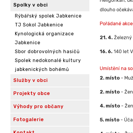
Heligonkáři, uk
Spolky v obci
dlouho očekáva
Rýbářský spolek Jabkenice
Pořádané akce
TJ Sokol Jabkenice
Kynologická organizace
21. 4.
Železný 
Jabkenice
Sbor dobrovolných hasičů
16. 6.
140 let 
Spolek nedokonalé kultury
Umístění na so
jabkenických bohémů
2. místo
- Muž
Služby v obci
2. místo
- Že
Projekty obce
4. místo
- Že
Výhody pro občany
Fotogalerie
5. místo
- Úča
Kontakt