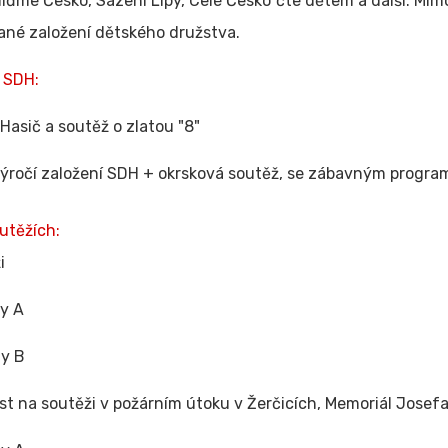
liďme Česko, Sázení Lípy, Celé Česko čte dětem a další. Mimo
né založení dětského družstva.
 SDH:
Hasič a soutěž o zlatou "8"
Výročí založení SDH + okrsková soutěž, se zábavným progra
utěžích:
i
ny A
ny B
st na soutěži v požárním útoku v Žerčicích, Memoriál Josef