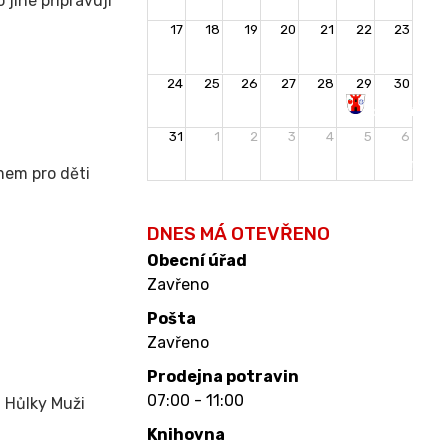
 jiné připravují
17
18
19
20
21
22
23
24
25
26
27
28
29
30
Rozloučení
31
1
2
3
4
5
6
s
prázdninami
mem pro děti
DNES MÁ OTEVŘENO
Obecní úřad
Zavřeno
Pošta
Zavřeno
Prodejna potravin
07:00 - 11:00
a Hůlky Muži
Knihovna