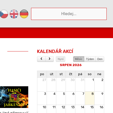
KALENDÁŘ AKCÍ
Nyní
Měsíc
Týden
Den
SRPEN 2026
po
út
st
čt
pá
so
ne
27
28
29
30
31
1
2
3
4
5
6
7
8
9
10
11
12
13
14
15
16