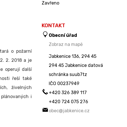
Zavřeno
KONTAKT
Obecní úřad
Zobraz na mapě
tará o požarní
Jabkenice 136, 294 45
2. 2. 2018 a je
294 45 Jabkenice datová
 operují další
schránka suub7tz
osti řeší také
IČO
00237949
ch, živelných
+420 326 389 117
 plánovaných i
+420 724 075 276
obec@jabkenice.cz