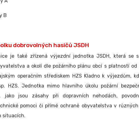
y A
y B
olku dobrovolných hasičů JSDH
ice je také zřízená výjezdní jednotka JSDH, která se s
vatelstva a okolí dle požárního plánu obcí s platností od 
ajským operačním střediskem HZS Kladno k výjezdům, kde
esp. HZS. Jednotka mimo hlavního úkolu požární bezpečn
y, jako jsou zásahy při dopravních nehodách, povodní
chnické pomoci či přímé ochraně obyvatelstva v různých
 situacích.