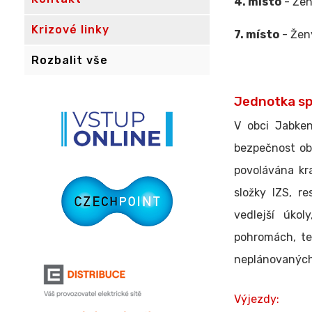
4. místo
- Žen
Krizové linky
7. místo
- Žen
Rozbalit vše
Jednotka sp
V obci Jabken
bezpečnost oby
povolávána kr
složky IZS, r
vedlejší úkol
pohromách, te
neplánovaných
Výjezdy: