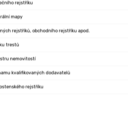
ečního rejstříku
trální mapy
jných rejstříků, obchodního rejstříku apod.
íku trestů
stru nemovitostí
namu kvalifikovaných dodavatelů
ostenského rejstříku