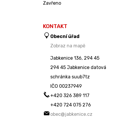
Zavřeno
KONTAKT
Obecní úřad
Zobraz na mapě
Jabkenice 136, 294 45
294 45 Jabkenice datová
schránka suub7tz
IČO
00237949
+420 326 389 117
+420 724 075 276
obec@jabkenice.cz