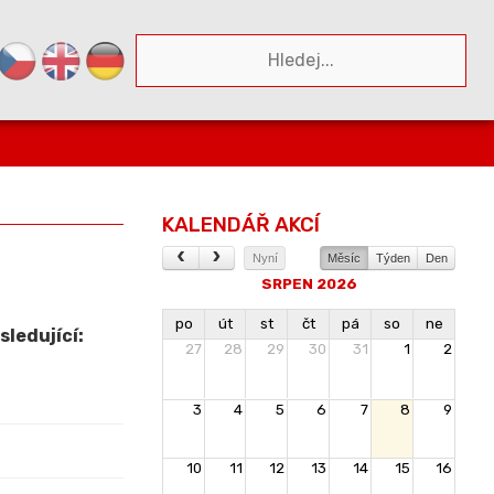
KALENDÁŘ AKCÍ
Nyní
Měsíc
Týden
Den
SRPEN 2026
po
út
st
čt
pá
so
ne
ledující:
27
28
29
30
31
1
2
3
4
5
6
7
8
9
10
11
12
13
14
15
16