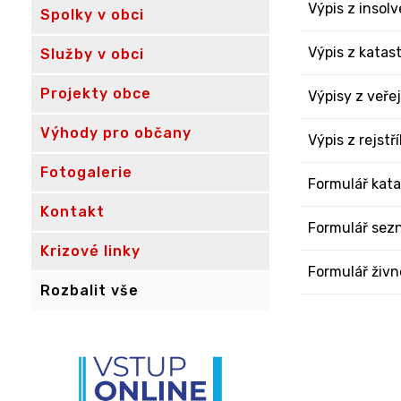
Výpis z insolv
Spolky v obci
Výpis z katas
Služby v obci
Projekty obce
Výpisy z veře
Výhody pro občany
Výpis z rejstř
Fotogalerie
Formulář kata
Kontakt
Formulář sez
Krizové linky
Formulář živn
Rozbalit vše