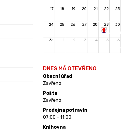
17
18
19
20
21
22
23
24
25
26
27
28
29
30
Rozloučení
31
1
2
3
4
5
6
s
prázdninami
DNES MÁ OTEVŘENO
Obecní úřad
Zavřeno
Pošta
Zavřeno
Prodejna potravin
07:00 - 11:00
Knihovna