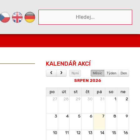
KALENDÁŘ AKCÍ
Nyní
Měsíc
Týden
Den
SRPEN 2026
po
út
st
čt
pá
so
ne
27
28
29
30
31
1
2
3
4
5
6
7
8
9
10
11
12
13
14
15
16