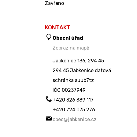
Zavřeno
KONTAKT
Obecní úřad
Zobraz na mapě
Jabkenice 136, 294 45
294 45 Jabkenice datová
schránka suub7tz
IČO
00237949
+420 326 389 117
+420 724 075 276
obec@jabkenice.cz