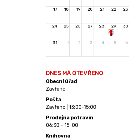
17
18
19
20
21
22
23
24
25
26
27
28
29
30
Rozloučení
31
1
2
3
4
5
6
s
prázdninami
DNES MÁ OTEVŘENO
Obecní úřad
Zavřeno
Pošta
Zavřeno | 13:00-15:00
Prodejna potravin
06:30 - 15: 00
Knihovna